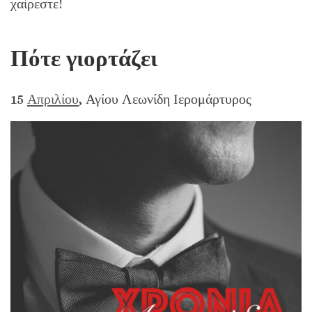
χαίρεστε!
Πότε γιορτάζει
15
Απριλίου
, Αγίου Λεωνίδη Ιερομάρτυρος