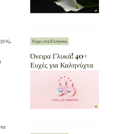
χεις,
Ευχες στα Ελληνικα
Όνειρα Γλυκά! 40+
ά
Ευχές για Καληνύχτα
νια