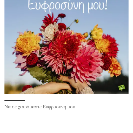
Να σε χαιρόμαστε Ευφροσύνη μου