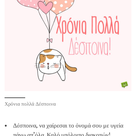
Χρόνια πολλά Δέσποινα
Δέσποινα, να χαίρεσαι το όνομά σου με υγεία
πάνω απ’όλα. Καλό υπόλοιπο διακοπών!