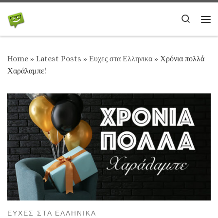
Skip to content
Search
Me
Home
»
Latest Posts
»
Ευχες στα Ελληνικα
»
Χρόνια πολλά
Χαράλαμπε!
ΕΥΧΕΣ ΣΤΑ ΕΛΛΗΝΙΚΑ