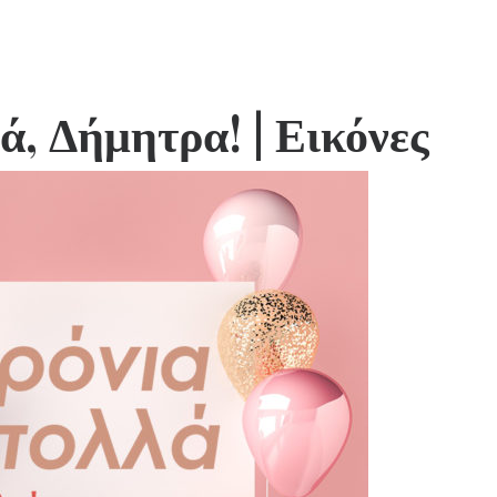
ά, Δήμητρα!
| Εικόνες