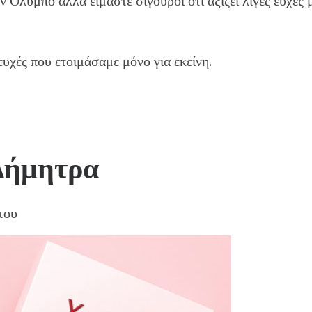
ν Όλυμπο αλλά είμαστε σίγουροι ότι αξίζει λίγες ευχές 
υχές που ετοιμάσαμε μόνο για εκείνη.
 Δήμητρα
του