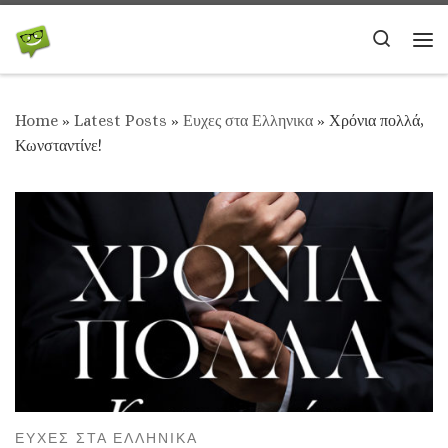
Skip to content
Search
Me
Home
»
Latest Posts
»
Ευχες στα Ελληνικα
»
Χρόνια πολλά,
Κωνσταντίνε!
ΕΥΧΕΣ ΣΤΑ ΕΛΛΗΝΙΚΑ